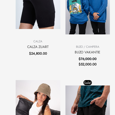
CALZA
CALZA ZUART
BUZO / CAMPERA
BUZO VAKANTIE
$
24,800.00
$
76,000.00
$
52,000.00
Original
Current
Sale!
price
price
was:
is:
$29,600.00.
$27,000.00.