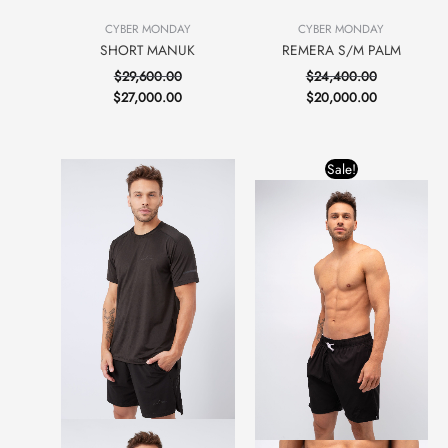
CYBER MONDAY
CYBER MONDAY
SHORT MANUK
REMERA S/M PALM
$
29,600.00
$
24,400.00
$
27,000.00
$
20,000.00
Original
Current
Sale!
price
price
was:
is:
$39,600.00.
$27,000.00.