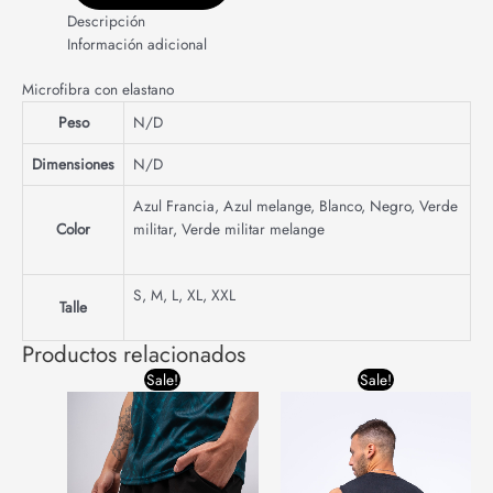
Descripción
Información adicional
Microfibra con elastano
Peso
N/D
Dimensiones
N/D
Azul Francia
,
Azul melange
,
Blanco
,
Negro
,
Verde
Color
militar
,
Verde militar melange
S
,
M
,
L
,
XL
,
XXL
Talle
Productos relacionados
Original
Current
Original
Current
Sale!
Sale!
price
price
price
price
was:
is:
was:
is:
$29,600.00.
$27,000.00.
$24,400.00.
$20,000.00.