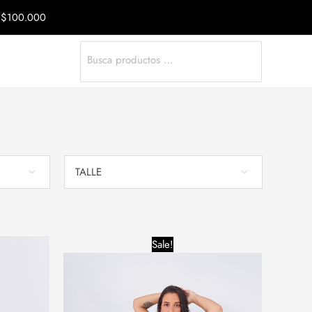
a $100.000
Search
for:
TALLE
Price
Sale!
range:
$28,000.00
through
$34,000.00