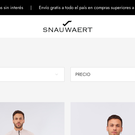
tas sin interés | Envío gratis a todo el país en compras superiores 
PRECIO