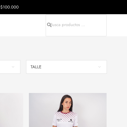
a $100.000
Search
for:
TALLE