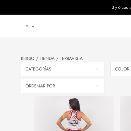
Ir
3 y 6 cuo
al
contenido
≡
INICIO
/
TIENDA
/ TERRAVISTA
CATEGORÍAS
COLOR
ORDENAR POR