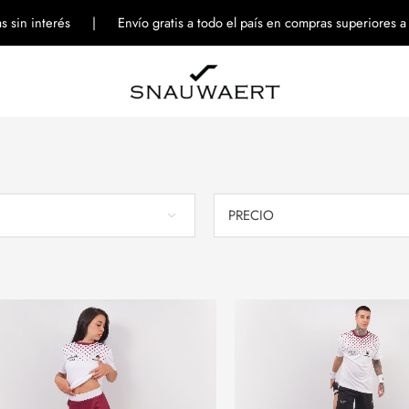
tas sin interés | Envío gratis a todo el país en compras superiores 
PRECIO