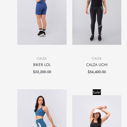
CALZA
CALZA
BIKER LOL
CALZA UCHI
$
33,200.00
$
54,400.00
Original
Current
Sale!
price
price
was:
is:
$21,600.00.
$18,000