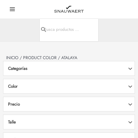
Ir
Main
al
Menu
contenido
Search
r
for:
r
INICIO
/ PRODUCT COLOR / ATALAYA
Categorías
Color
Precio
Talle