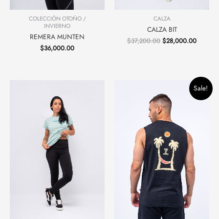
COLECCIÓN OTOÑO /
CALZA
INVIERNO
CALZA BIT
REMERA MUNTEN
$
37,200.00
$
28,000.00
$
36,000.00
Original
Current
Sale!
price
price
was:
is:
$24,400.00.
$20,000