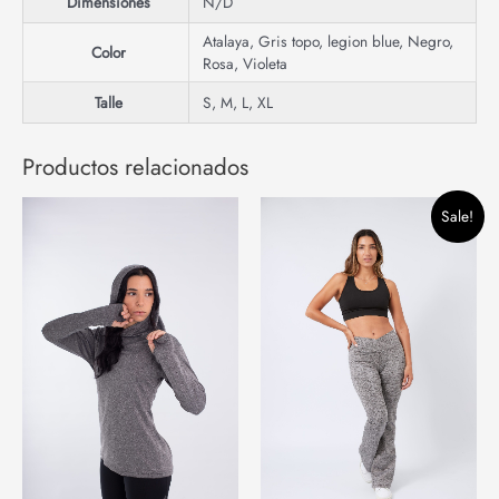
Dimensiones
N/D
Atalaya
,
Gris topo
,
legion blue
,
Negro
,
Color
Rosa
,
Violeta
Talle
S
,
M
,
L
,
XL
Productos relacionados
Original
Current
Sale!
price
price
was:
is:
$37,200.00.
$28,000