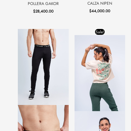
CALZA NIPEN
POLLERA GAKOR
$
44,000.00
$
28,400.00
Original
Current
Sale!
price
price
was:
is:
$25,800.00.
$16,000.00.