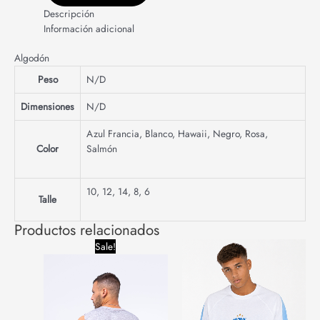
Descripción
Información adicional
Algodón
Peso
N/D
Dimensiones
N/D
Azul Francia
,
Blanco
,
Hawaii
,
Negro
,
Rosa
,
Color
Salmón
10
,
12
,
14
,
8
,
6
Talle
Productos relacionados
Original
Current
Sale!
price
price
was:
is:
$24,400.00.
$19,000.00.