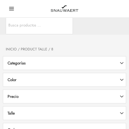
Ir
Main
al
Menu
contenido
Search
r
for:
r
INICIO
/ PRODUCT TALLE / 8
Categorías
Color
Precio
Talle