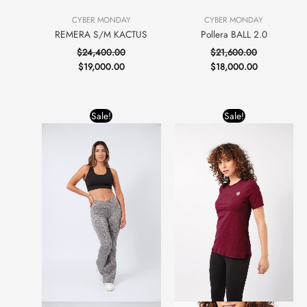
CYBER MONDAY
CYBER MONDAY
REMERA S/M KACTUS
Pollera BALL 2.0
$
24,400.00
$
21,600.00
$
19,000.00
$
18,000.00
Original
Current
Original
Current
Sale!
Sale!
price
price
price
price
was:
is:
was:
is:
$37,200.00.
$28,000.00.
$27,400.00.
$18,000.00.