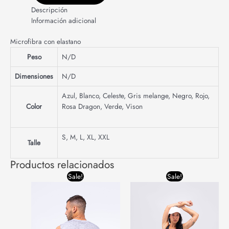
Descripción
Información adicional
Microfibra con elastano
Peso
N/D
Dimensiones
N/D
Azul
,
Blanco
,
Celeste
,
Gris melange
,
Negro
,
Rojo
,
Color
Rosa Dragon
,
Verde
,
Vison
S
,
M
,
L
,
XL
,
XXL
Talle
Productos relacionados
Original
Current
Original
Current
Sale!
Sale!
price
price
price
price
was:
is:
was:
is:
$24,400.00.
$19,000.00.
$21,600.00.
$18,000.00.