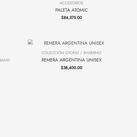
ACCESORIOS
PALETA ATOMIC
$
84,375.00
Current
price
is:
COLECCIÓN OTOÑO / INVIERNO
.
$24,000.00.
REMERA ARGENTINA UNISEX
ERANO
$
38,400.00