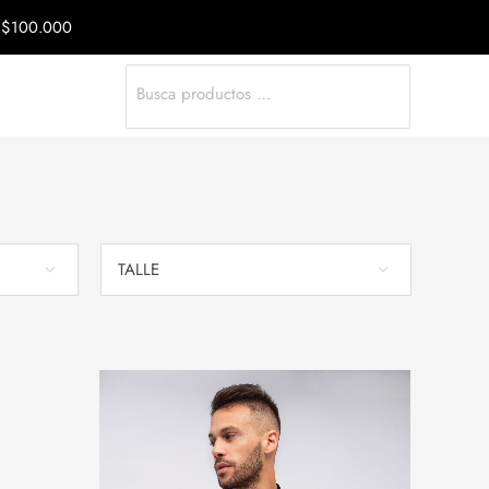
a $100.000
Search
for:
TALLE