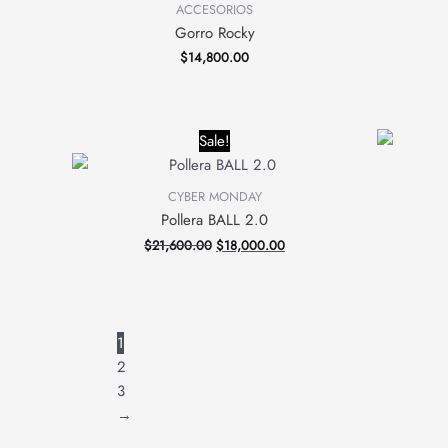
ACCESORIOS
Gorro Rocky
$
14,800.00
Original
Current
Sale!
price
price
was:
is:
$21,600.00.
$18,000.00.
CYBER MONDAY
Pollera BALL 2.0
$
21,600.00
$
18,000.00
1
2
3
→