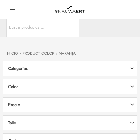
Ir
Main
al
Menu
contenido
Search
r
for:
r
INICIO
/ PRODUCT COLOR / NARANJA
Categorías
Color
Precio
Talle