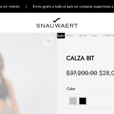
Origi
tas sin interés | Envío gratis a todo el país en compras superiores 
Sale!
INICIO
TIENDA
SALE
CYBER 
CALZA BIT
$
37,200.00
$
28,
Color