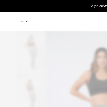
Ir al contenido
3 y 6 cuo
≡