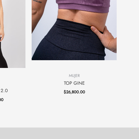
MUJER
TOP GINE
2.0
$
26,800.00
00