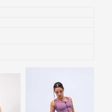
 price was: $19,300.00.
Current price is: $9,900.00.