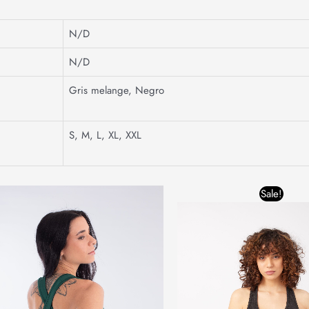
N/D
N/D
Gris melange
,
Negro
S
,
M
,
L
,
XL
,
XXL
Original
Sale!