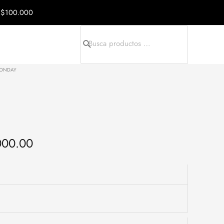
nal price was: $37,200.00.
Current price is: $28,000.00.
a $100.000
Search for:
MONDAY
000.00