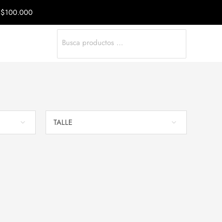
a $100.000
Search
for:
TALLE