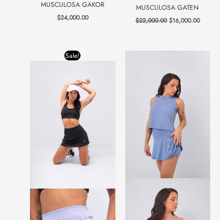
MUSCULOSA GAKOR
MUSCULOSA GATEN
$
24,000.00
$
22,000.00
$
16,000.00
Original
Current
Sale!
price
price
was:
is:
$21,600.00.
$18,000.00.