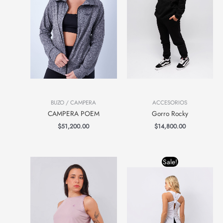
BUZO / CAMPERA
ACCESORIOS
CAMPERA POEM
Gorro Rocky
$
51,200.00
$
14,800.00
Original
Current
Sale!
price
price
was:
is:
$22,000.00.
$16,00