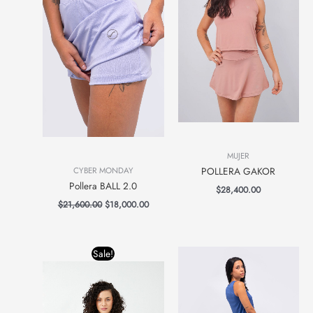
MUJER
POLLERA GAKOR
CYBER MONDAY
Pollera BALL 2.0
$
28,400.00
$
21,600.00
$
18,000.00
Original
Current
Sale!
price
price
was:
is:
$24,000.00.
$11,900.00.