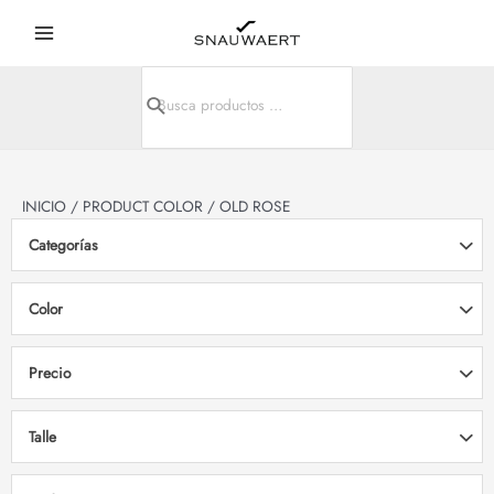
Ir
Main
al
Menu
contenido
Search
r
for:
r
INICIO
/ PRODUCT COLOR / OLD ROSE
Categorías
Color
Precio
Talle