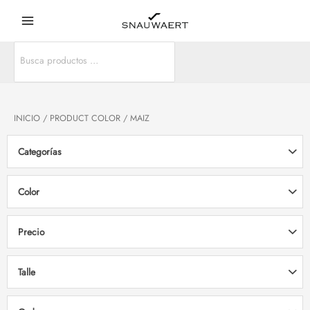
Ir
Main
al
Menu
contenido
Search
r
for:
r
INICIO
/ PRODUCT COLOR / MAIZ
Categorías
Color
Precio
Talle