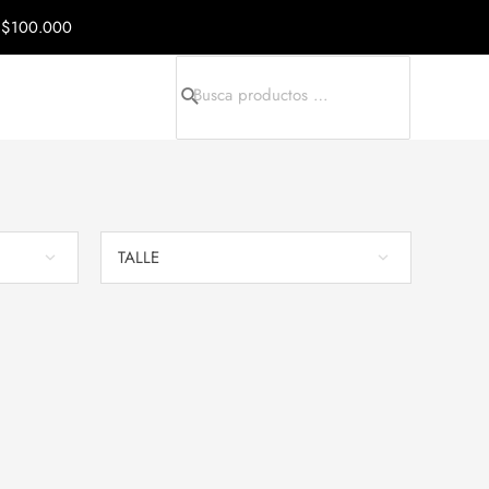
a $100.000
Search
for:
TALLE