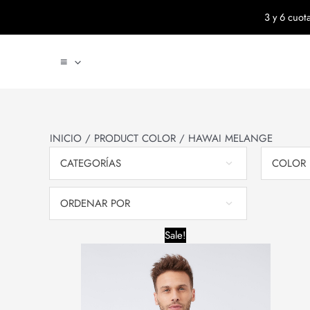
Ir
3 y 6 cuo
al
contenido
≡
INICIO
/ PRODUCT COLOR / HAWAI MELANGE
CATEGORÍAS
COLOR
ORDENAR POR
Original
Current
Sale!
price
price
was:
is:
$31,200.00.
$26,000.00.