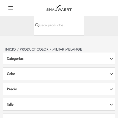
Ir
Main
al
Menu
contenido
Search
r
for:
r
INICIO
/ PRODUCT COLOR / MILITAR MELANGE
Categorías
Color
Precio
Talle