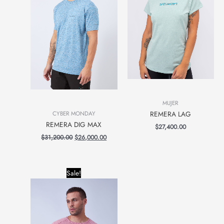
MUJER
REMERA LAG
CYBER MONDAY
REMERA DIG MAX
$
27,400.00
$
31,200.00
$
26,000.00
Original
Current
Sale!
price
price
was:
is:
$28,000.00.
$20,000.00.